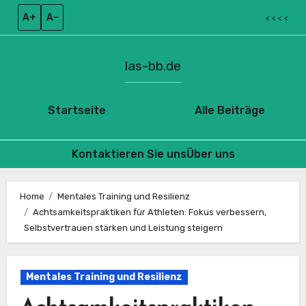
A+
A–
< < < <
las-bb.de
Startseite
Alle Beiträge
Kontaktieren Sie uns
Über uns
Skip
to
Home
Mentales Training und Resilienz
Achtsamkeitspraktiken für Athleten: Fokus verbessern,
content
Selbstvertrauen stärken und Leistung steigern
Mentales Training und Resilienz