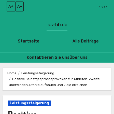
A+
A–
< < < <
las-bb.de
Startseite
Alle Beiträge
Kontaktieren Sie uns
Über uns
Skip
to
Home
Leistungssteigerung
Positive Selbstgesprächspraktiken für Athleten: Zweifel
content
überwinden, Stärke aufbauen und Ziele erreichen
Leistungssteigerung