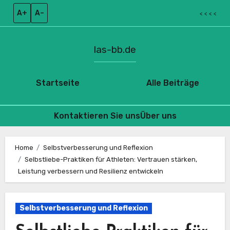
A+
A–
< < < <
las-bb.de
Startseite
Alle Beiträge
Kontaktieren Sie uns
Über uns
Skip
to
Home
Selbstverbesserung und Reflexion
Selbstliebe-Praktiken für Athleten: Vertrauen stärken,
content
Leistung verbessern und Resilienz entwickeln
Selbstverbesserung und Reflexion