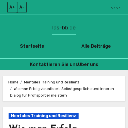
A+
A–
< < < <
las-bb.de
Startseite
Alle Beiträge
Kontaktieren Sie uns
Über uns
Skip
to
Home
Mentales Training und Resilienz
Wie man Erfolg visualisiert: Selbstgespräche und inneren
content
Dialog für Profisportler meistern
Mentales Training und Resilienz